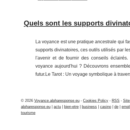
Quels sont les supports divinat
La voyance est une pratique ancestrale qui f
supports divinatoires, ces outils utilisés par l
l'avenir et de fournir des conseils éclairés
voyance aujourd'hui ? Découvrons ensemble 
futur.Le Tarot : Un voyage symbolique à travers
© 2026
Voyance.alpharesponse.eu
-
Cookies Policy
-
RSS
-
Site
alpharesponse.eu
|
actu
|
bien-etre
|
business
|
casino
|
de
|
empl
tourisme