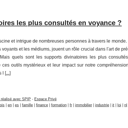
oires les plus consultés en voyance ?
ascine et intrigue de nombreuses personnes à travers le monde.
es voyants et les médiums, jouent un rôle crucial dans l'art de pré
. Mais quels sont les supports divinatoires les plus consulté
ces outils mystérieux et leur impact sur notre compréhensio
 l [
...
]
 réalisé avec SPIP
-
Espace Privé
ois
|
en
|
es
|
famille
|
finance
|
formation
|
fr
|
immobilier
|
industrie
|
it
|
loi
|
nl