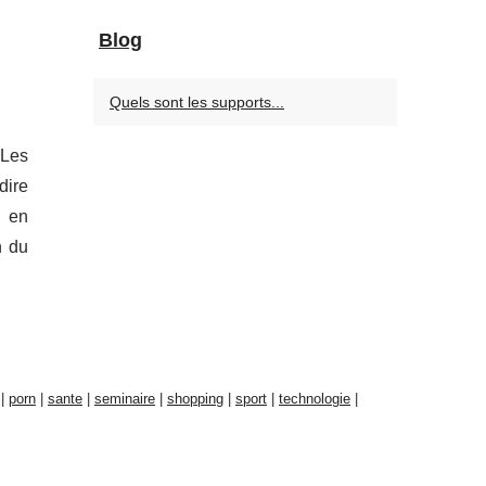
Blog
Quels sont les supports...
 Les
dire
s en
n du
|
porn
|
sante
|
seminaire
|
shopping
|
sport
|
technologie
|